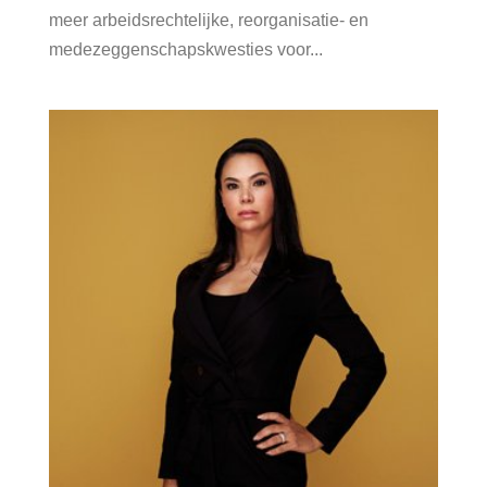
meer arbeidsrechtelijke, reorganisatie- en
medezeggenschapskwesties voor...